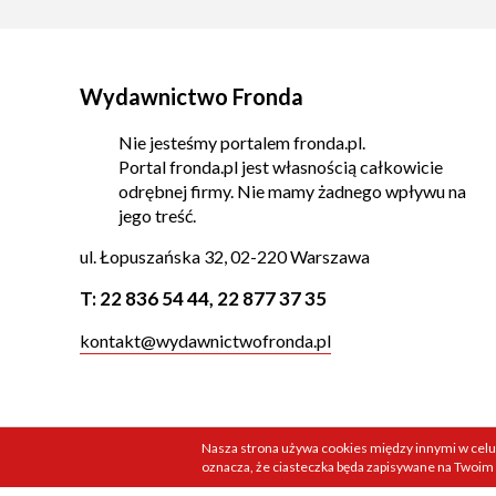
Wydawnictwo Fronda
Nie jesteśmy portalem fronda.pl.
Portal fronda.pl jest własnością całkowicie
odrębnej firmy. Nie mamy żadnego wpływu na
jego treść.
ul. Łopuszańska 32, 02-220 Warszawa
T:
22 836 54 44
,
22 877 37 35
kontakt@wydawnictwofronda.pl
Nasza strona używa cookies między innymi w celu
oznacza, że ciasteczka będa zapisywane na Twoim