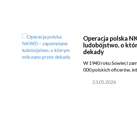
Operacja polska 
ca
ludobójstwo, o któ
dekady
W 1940 roku Sowieci zam
000 polskich oficerów, in
cej
23.05.2026