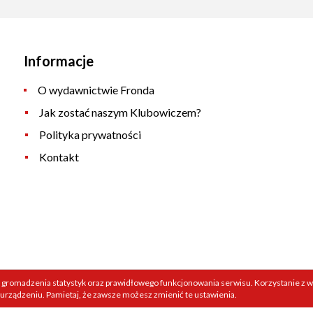
Informacje
O wydawnictwie Fronda
Jak zostać naszym Klubowiczem?
Polityka prywatności
Kontakt
 gromadzenia statystyk oraz prawidłowego funkcjonowania serwisu. Korzystanie z wi
 urządzeniu. Pamietaj, że zawsze możesz zmienić te ustawienia.