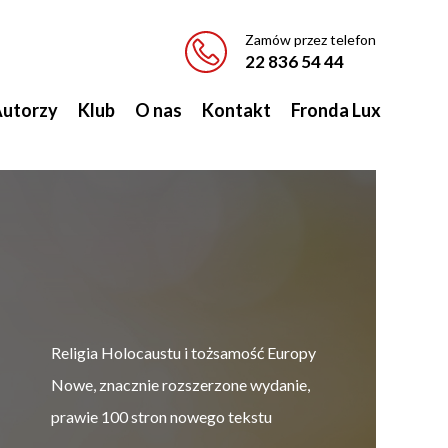
Zamów przez telefon
22 836 54 44
utorzy
Klub
O nas
Kontakt
Fronda Lux
W
Religia Holocaustu i tożsamość Europy
Nowe, znacznie rozszerzone wydanie,
prawie 100 stron nowego tekstu