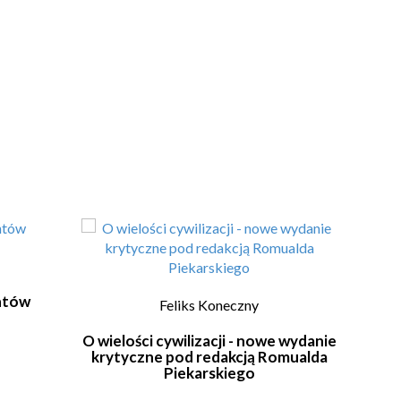
antów
Feliks Koneczny
O wielości cywilizacji - nowe wydanie
Pols
krytyczne pod redakcją Romualda
Wr
Piekarskiego