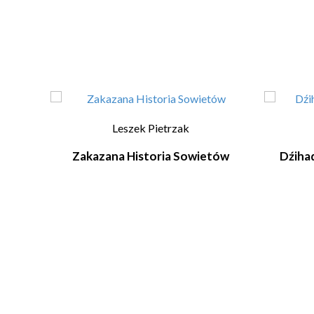
Leszek Pietrzak
Zakazana Historia Sowietów
Dźiha
kampf,
a